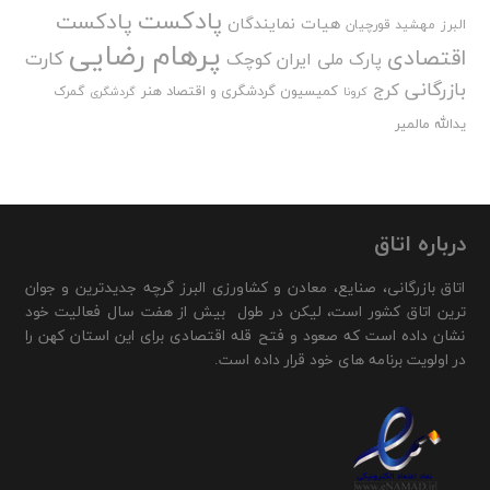
پادکست
پادکست
هیات نمایندگان
البرز
مهشید قورچیان
پرهام رضایی
اقتصادی
کارت
پارک ملی ایران کوچک
بازرگانی
کرج
کمیسیون گردشگری و اقتصاد هنر
گمرک
کرونا
گردشگری
یدالله مالمیر
درباره اتاق
اتاق بازرگانی، صنایع، معادن و کشاورزی البرز گرچه جدیدترین و جوان
ترین اتاق کشور است، لیکن در طول بیش از هفت سال فعالیت خود
نشان داده است که صعود و فتح قله اقتصادی برای این استان کهن را
در اولویت برنامه های خود قرار داده است.