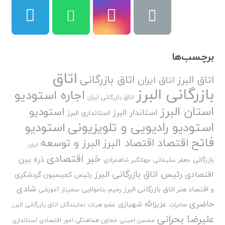
برچسب‌ها
اتاق
اتاق بازرگانی
اتاق البرز
اتاق ایران
بازرگانی البرز
اجاره استودیو
اتاق بازرگانی ایران
استان البرز
استودیو
استاندار البرز
استانداری البرز
استودیو رادیویی و تلویزیونی
استودیو
فاتح
اقتصاد
اقتصاد البرز
البرز و توسعه
ایران
خبر اقتصادی
ذره بین
بازرگانی
جعفر سلیمانی
جهانگیر شاهمرادی
رئیس اتاق بازرگانی البرز
اقتصادی
رئیس کمیسیون گردشگری
شادی
و اقتصاد هنر اتاق بازرگانی البرز
رحیم بنامولایی
سمینار آموزشی
حاضری
عزیزالله شهبازی
صادرات
عضو هیات نمایندگان اتاق بازرگانی البرز
علیرضا بحرانی
محسن امینی
معاون هماهنگی امور اقتصادی استانداری