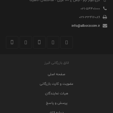
021-54401000
026-33416089
info@alborzccim.ir
اتاق بازرگانی البرز
صفحه اصلی
عضویت و کارت بازرگانی
هیات نمایندگان
پرسش و پاسخ
درباره اتاق