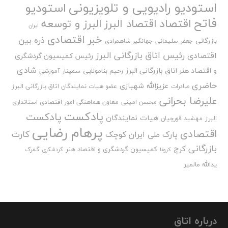
استودیو رادیویی و تلویزیونی
استودیو
فاتح
اقتصاد
اقتصاد البرز
البرز و توسعه
ایران
خبر اقتصادی
ذره بین
بازرگانی
جعفر سلیمانی
جهانگیر شاهمرادی
رئیس اتاق بازرگانی البرز
اقتصادی
رئیس کمیسیون گردشگری
شادی
و اقتصاد هنر اتاق بازرگانی البرز
رحیم بنامولایی
سمینار آموزشی
حاضری
عزیزالله شهبازی
صادرات
عضو هیات نمایندگان اتاق بازرگانی البرز
علیرضا بحرانی
محسن امینی
معاون هماهنگی امور اقتصادی استانداری
پادکست
پادکست
هیات نمایندگان
البرز
مهشید قورچیان
پرهام رضایی
اقتصادی
کارت
پارک ملی ایران کوچک
بازرگانی
کرج
کمیسیون گردشگری و اقتصاد هنر
گمرک
کرونا
گردشگری
یدالله مالمیر
درباره اتاق