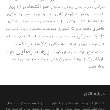
خبر اقتصادی
ذره بین
بازرگانی
جعفر سلیمانی
جهانگیر شاهمرادی
رئیس اتاق بازرگانی البرز
اقتصادی
رئیس کمیسیون گردشگری
شادی
و اقتصاد هنر اتاق بازرگانی البرز
رحیم بنامولایی
سمینار آموزشی
حاضری
عزیزالله شهبازی
صادرات
عضو هیات نمایندگان اتاق بازرگانی البرز
علیرضا بحرانی
محسن امینی
معاون هماهنگی امور اقتصادی استانداری
پادکست
پادکست
هیات نمایندگان
البرز
مهشید قورچیان
پرهام رضایی
اقتصادی
کارت
پارک ملی ایران کوچک
بازرگانی
کرج
کمیسیون گردشگری و اقتصاد هنر
گمرک
کرونا
گردشگری
یدالله مالمیر
درباره اتاق
اتاق بازرگانی، صنایع، معادن و کشاورزی البرز گرچه جدیدترین و جوان
ترین اتاق کشور است، لیکن در طول بیش از هفت سال فعالیت خود