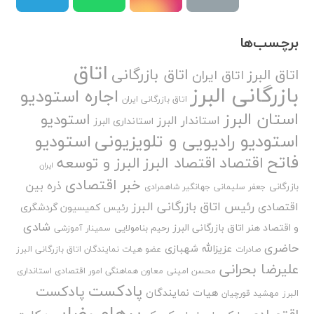
برچسب‌ها
اتاق
اتاق بازرگانی
اتاق البرز
اتاق ایران
بازرگانی البرز
اجاره استودیو
اتاق بازرگانی ایران
استان البرز
استودیو
استاندار البرز
استانداری البرز
استودیو رادیویی و تلویزیونی
استودیو
فاتح
اقتصاد
اقتصاد البرز
البرز و توسعه
ایران
خبر اقتصادی
ذره بین
بازرگانی
جعفر سلیمانی
جهانگیر شاهمرادی
رئیس اتاق بازرگانی البرز
اقتصادی
رئیس کمیسیون گردشگری
شادی
و اقتصاد هنر اتاق بازرگانی البرز
رحیم بنامولایی
سمینار آموزشی
حاضری
عزیزالله شهبازی
صادرات
عضو هیات نمایندگان اتاق بازرگانی البرز
علیرضا بحرانی
محسن امینی
معاون هماهنگی امور اقتصادی استانداری
پادکست
پادکست
هیات نمایندگان
البرز
مهشید قورچیان
پرهام رضایی