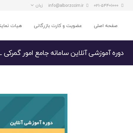
زبان
info@alborzccim.ir
021-54401000
صفحه اصلی
عضویت و کارت بازرگانی
هیات نماین
دوره آموزشی آنلاین سامانه جامع امور گمرکی EPL