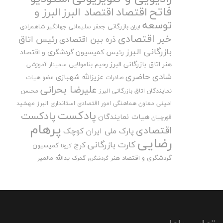
فاتح
اقتصاد
اقتصاد البرز
البرز و
توسعه
بازرگانی
جعفر سلیمانی
جهانگیر شاهمرادی
ایران
خبر اقتصادی
رئیس اتاق
ذره بین اقتصادی
بازرگانی البرز
رئیس کمیسیون گردشگری و اقتصاد
هنر اتاق بازرگانی البرز
رحیم بنامولایی
سمینار آموزشی
شادی حاضری
عزیزالله شهبازی
صادرات
عضو هیات
علیرضا بحرانی
نمایندگان اتاق بازرگانی البرز
محسن
امینی
معاون هماهنگی امور اقتصادی استانداری البرز
مهشید
پادکست
پادکست
هیات نمایندگان
قورچیان
پرهام
اقتصادی
پارک ملی ایران کوچک
رضایی
کارت بازرگانی
کرج
کمیسیون
کرونا
گردشگری و اقتصاد هنر
یدالله مالمیر
گمرک
گردشگری