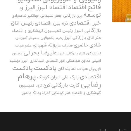
فاتح
اقتصاد
اقتصاد البرز
البرز و
توسعه
بازرگانی
جعفر سلیمانی
جهانگیر شاهمرادی
ایران
خبر اقتصادی
رئیس اتاق
ذره بین اقتصادی
بازرگانی البرز
رئیس کمیسیون گردشگری و اقتصاد
هنر اتاق بازرگانی البرز
رحیم بنامولایی
سمینار آموزشی
شادی حاضری
عزیزالله شهبازی
صادرات
عضو هیات
علیرضا بحرانی
نمایندگان اتاق بازرگانی البرز
محسن
امینی
معاون هماهنگی امور اقتصادی استانداری البرز
مهشید
پادکست
پادکست
هیات نمایندگان
قورچیان
پرهام
اقتصادی
پارک ملی ایران کوچک
رضایی
کارت بازرگانی
کرج
کمیسیون
کرونا
گردشگری و اقتصاد هنر
یدالله مالمیر
گمرک
گردشگری