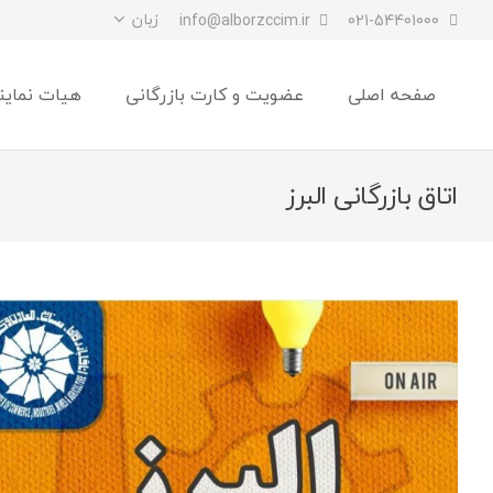
زبان
info@alborzccim.ir
021-54401000
صفحه اصلی
عضویت و کارت بازرگانی
هیات نماین
اتاق بازرگانی البرز