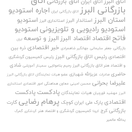
اتاق
اتاق بازرگانی
اتاق البرز
اتاق ایران
بازرگانی البرز
اجاره استودیو
اتاق بازرگانی ایران
استان البرز
استودیو
استاندار البرز
استانداری البرز
استودیو رادیویی و تلویزیونی
استودیو
فاتح
اقتصاد
اقتصاد البرز
البرز و توسعه
ایران
خبر اقتصادی
ذره بین
بازرگانی
جعفر سلیمانی
جهانگیر شاهمرادی
رئیس اتاق بازرگانی البرز
اقتصادی
رئیس کمیسیون گردشگری
شادی
و اقتصاد هنر اتاق بازرگانی البرز
رحیم بنامولایی
سمینار آموزشی
حاضری
عزیزالله شهبازی
صادرات
عضو هیات نمایندگان اتاق بازرگانی البرز
علیرضا بحرانی
محسن امینی
معاون هماهنگی امور اقتصادی استانداری
پادکست
پادکست
هیات نمایندگان
البرز
مهشید قورچیان
پرهام رضایی
اقتصادی
کارت
پارک ملی ایران کوچک
بازرگانی
کرج
کمیسیون گردشگری و اقتصاد هنر
گمرک
کرونا
گردشگری
یدالله مالمیر