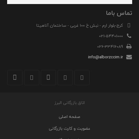
تماس باما
کرج-بلوار ارم - نبش خ 100 غربی - ساختمان آناهیتا
021-54401000
026-33416089
info@alborzccim.ir
اتاق بازرگانی البرز
صفحه اصلی
عضویت و کارت بازرگانی