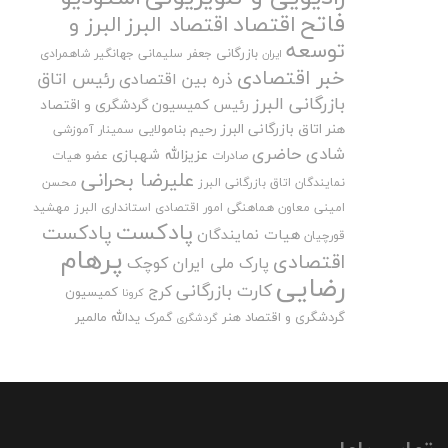
فاتح
اقتصاد
اقتصاد البرز
البرز و
توسعه
بازرگانی
جعفر سلیمانی
جهانگیر شاهمرادی
ایران
خبر اقتصادی
رئیس اتاق
ذره بین اقتصادی
بازرگانی البرز
رئیس کمیسیون گردشگری و اقتصاد
هنر اتاق بازرگانی البرز
رحیم بنامولایی
سمینار آموزشی
شادی حاضری
عزیزالله شهبازی
صادرات
عضو هیات
علیرضا بحرانی
نمایندگان اتاق بازرگانی البرز
محسن
امینی
معاون هماهنگی امور اقتصادی استانداری البرز
مهشید
پادکست
پادکست
هیات نمایندگان
قورچیان
پرهام
اقتصادی
پارک ملی ایران کوچک
رضایی
کارت بازرگانی
کرج
کمیسیون
کرونا
گردشگری و اقتصاد هنر
یدالله مالمیر
گمرک
گردشگری