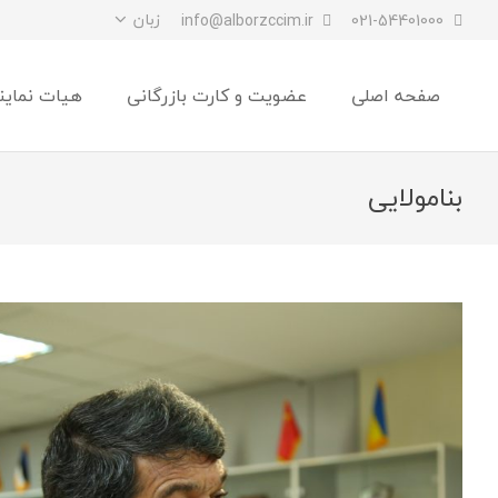
زبان
info@alborzccim.ir
021-54401000
صفحه اصلی
عضویت و کارت بازرگانی
هیات نماین
بنامولایی