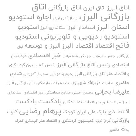
اتاق
اتاق بازرگانی
اتاق البرز
اتاق ایران
بازرگانی البرز
اجاره استودیو
اتاق بازرگانی ایران
استان البرز
استودیو
استاندار البرز
استانداری البرز
استودیو رادیویی و تلویزیونی
استودیو
فاتح
اقتصاد
اقتصاد البرز
البرز و توسعه
ایران
خبر اقتصادی
ذره بین
بازرگانی
جعفر سلیمانی
جهانگیر شاهمرادی
رئیس اتاق بازرگانی البرز
اقتصادی
رئیس کمیسیون گردشگری
شادی
و اقتصاد هنر اتاق بازرگانی البرز
رحیم بنامولایی
سمینار آموزشی
حاضری
عزیزالله شهبازی
صادرات
عضو هیات نمایندگان اتاق بازرگانی البرز
علیرضا بحرانی
محسن امینی
معاون هماهنگی امور اقتصادی استانداری
پادکست
پادکست
هیات نمایندگان
البرز
مهشید قورچیان
پرهام رضایی
اقتصادی
کارت
پارک ملی ایران کوچک
بازرگانی
کرج
کمیسیون گردشگری و اقتصاد هنر
گمرک
کرونا
گردشگری
یدالله مالمیر