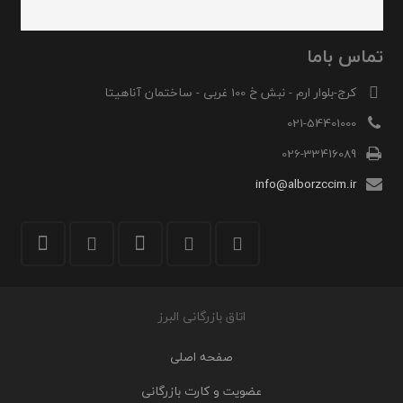
تماس باما
کرج-بلوار ارم - نبش خ 100 غربی - ساختمان آناهیتا
021-54401000
026-33416089
info@alborzccim.ir
اتاق بازرگانی البرز
صفحه اصلی
عضویت و کارت بازرگانی