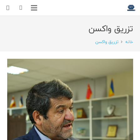
تزریق واکسن
خانه
تزریق واکسن