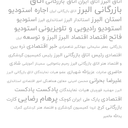
اتاق
اتاق بازرگانی
اتاق البرز
اتاق ایران
بازرگانی البرز
اجاره استودیو
اتاق بازرگانی ایران
استان البرز
استودیو
استاندار البرز
استانداری البرز
استودیو رادیویی و تلویزیونی
استودیو
فاتح
اقتصاد
اقتصاد البرز
البرز و توسعه
ایران
خبر اقتصادی
ذره بین
بازرگانی
جعفر سلیمانی
جهانگیر شاهمرادی
رئیس اتاق بازرگانی البرز
اقتصادی
رئیس کمیسیون گردشگری
شادی
و اقتصاد هنر اتاق بازرگانی البرز
رحیم بنامولایی
سمینار آموزشی
حاضری
عزیزالله شهبازی
صادرات
عضو هیات نمایندگان اتاق بازرگانی البرز
علیرضا بحرانی
محسن امینی
معاون هماهنگی امور اقتصادی استانداری
پادکست
پادکست
هیات نمایندگان
البرز
مهشید قورچیان
پرهام رضایی
اقتصادی
کارت
پارک ملی ایران کوچک
بازرگانی
کرج
کمیسیون گردشگری و اقتصاد هنر
گمرک
کرونا
گردشگری
یدالله مالمیر