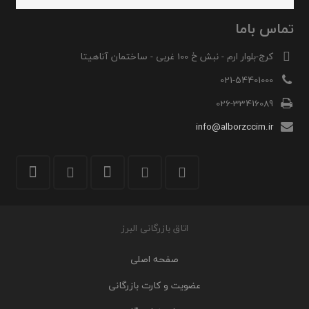
تماس باما
کرج-بلوار ارم - نبش خ 100 غربی - ساختمان آناهیتا
021-54401000
026-33416089
info@alborzccim.ir
اتاق بازرگانی البرز
صفحه اصلی
عضویت و کارت بازرگانی