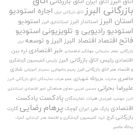
اتاق
اتاق بازرگانی
اتاق البرز
اتاق ایران
بازرگانی البرز
اجاره استودیو
اتاق بازرگانی ایران
استان البرز
استودیو
استاندار البرز
استانداری البرز
استودیو رادیویی و تلویزیونی
استودیو
فاتح
اقتصاد
اقتصاد البرز
البرز و توسعه
ایران
خبر اقتصادی
ذره بین
بازرگانی
جعفر سلیمانی
جهانگیر شاهمرادی
رئیس اتاق بازرگانی البرز
اقتصادی
رئیس کمیسیون گردشگری
شادی
و اقتصاد هنر اتاق بازرگانی البرز
رحیم بنامولایی
سمینار آموزشی
حاضری
عزیزالله شهبازی
صادرات
عضو هیات نمایندگان اتاق بازرگانی البرز
علیرضا بحرانی
محسن امینی
معاون هماهنگی امور اقتصادی استانداری
پادکست
پادکست
هیات نمایندگان
البرز
مهشید قورچیان
پرهام رضایی
اقتصادی
کارت
پارک ملی ایران کوچک
بازرگانی
کرج
کمیسیون گردشگری و اقتصاد هنر
گمرک
کرونا
گردشگری
یدالله مالمیر