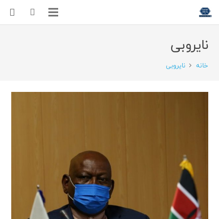
نایروبی
خانه
نایروبی