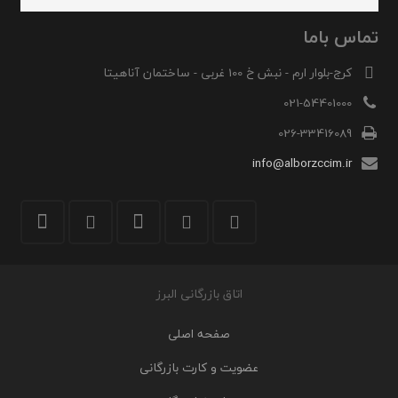
تماس باما
کرج-بلوار ارم - نبش خ 100 غربی - ساختمان آناهیتا
021-54401000
026-33416089
info@alborzccim.ir
اتاق بازرگانی البرز
صفحه اصلی
عضویت و کارت بازرگانی