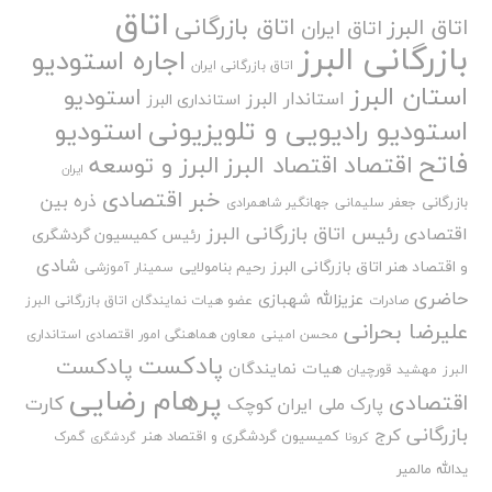
اتاق
اتاق بازرگانی
اتاق البرز
اتاق ایران
بازرگانی البرز
اجاره استودیو
اتاق بازرگانی ایران
استان البرز
استودیو
استاندار البرز
استانداری البرز
استودیو رادیویی و تلویزیونی
استودیو
فاتح
اقتصاد
اقتصاد البرز
البرز و توسعه
ایران
خبر اقتصادی
ذره بین
بازرگانی
جعفر سلیمانی
جهانگیر شاهمرادی
رئیس اتاق بازرگانی البرز
اقتصادی
رئیس کمیسیون گردشگری
شادی
و اقتصاد هنر اتاق بازرگانی البرز
رحیم بنامولایی
سمینار آموزشی
حاضری
عزیزالله شهبازی
صادرات
عضو هیات نمایندگان اتاق بازرگانی البرز
علیرضا بحرانی
محسن امینی
معاون هماهنگی امور اقتصادی استانداری
پادکست
پادکست
هیات نمایندگان
البرز
مهشید قورچیان
پرهام رضایی
اقتصادی
کارت
پارک ملی ایران کوچک
بازرگانی
کرج
کمیسیون گردشگری و اقتصاد هنر
گمرک
کرونا
گردشگری
یدالله مالمیر