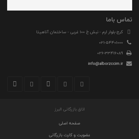
تماس باما
کرج-بلوار ارم - نبش خ 100 غربی - ساختمان آناهیتا
021-54401000
026-33416089
info@alborzccim.ir
اتاق بازرگانی البرز
صفحه اصلی
عضویت و کارت بازرگانی