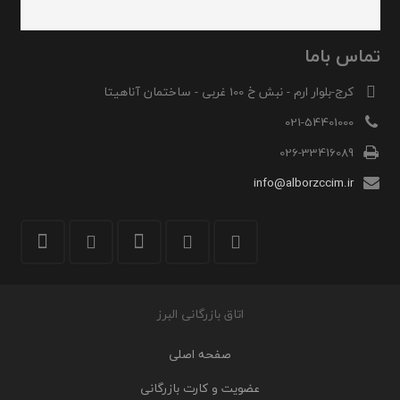
تماس باما
کرج-بلوار ارم - نبش خ 100 غربی - ساختمان آناهیتا
021-54401000
026-33416089
info@alborzccim.ir
اتاق بازرگانی البرز
صفحه اصلی
عضویت و کارت بازرگانی