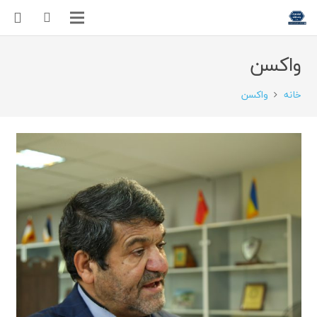
واکسن
خانه
واکسن