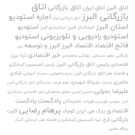
اتاق
اتاق بازرگانی
اتاق البرز
اتاق ایران
بازرگانی البرز
اجاره استودیو
اتاق بازرگانی ایران
استان البرز
استودیو
استاندار البرز
استانداری البرز
استودیو رادیویی و تلویزیونی
استودیو
فاتح
اقتصاد
اقتصاد البرز
البرز و توسعه
ایران
خبر اقتصادی
ذره بین
بازرگانی
جعفر سلیمانی
جهانگیر شاهمرادی
رئیس اتاق بازرگانی البرز
اقتصادی
رئیس کمیسیون گردشگری
شادی
و اقتصاد هنر اتاق بازرگانی البرز
رحیم بنامولایی
سمینار آموزشی
حاضری
عزیزالله شهبازی
صادرات
عضو هیات نمایندگان اتاق بازرگانی البرز
علیرضا بحرانی
محسن امینی
معاون هماهنگی امور اقتصادی استانداری
پادکست
پادکست
هیات نمایندگان
البرز
مهشید قورچیان
پرهام رضایی
اقتصادی
کارت
پارک ملی ایران کوچک
بازرگانی
کرج
کمیسیون گردشگری و اقتصاد هنر
گمرک
کرونا
گردشگری
یدالله مالمیر