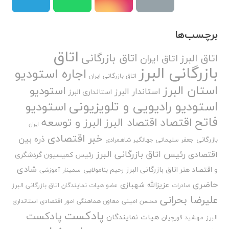
برچسب‌ها
اتاق
اتاق بازرگانی
اتاق البرز
اتاق ایران
بازرگانی البرز
اجاره استودیو
اتاق بازرگانی ایران
استان البرز
استودیو
استاندار البرز
استانداری البرز
استودیو رادیویی و تلویزیونی
استودیو
فاتح
اقتصاد
اقتصاد البرز
البرز و توسعه
ایران
خبر اقتصادی
ذره بین
بازرگانی
جعفر سلیمانی
جهانگیر شاهمرادی
رئیس اتاق بازرگانی البرز
اقتصادی
رئیس کمیسیون گردشگری
شادی
و اقتصاد هنر اتاق بازرگانی البرز
رحیم بنامولایی
سمینار آموزشی
حاضری
عزیزالله شهبازی
صادرات
عضو هیات نمایندگان اتاق بازرگانی البرز
علیرضا بحرانی
محسن امینی
معاون هماهنگی امور اقتصادی استانداری
پادکست
پادکست
هیات نمایندگان
البرز
مهشید قورچیان