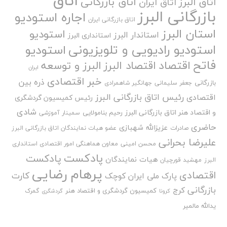
اتاق
اتاق بازرگانی
اتاق البرز
اتاق ایران
بازرگانی البرز
اجاره استودیو
اتاق بازرگانی ایران
استان البرز
استودیو
استاندار البرز
استانداری البرز
استودیو رادیویی و تلویزیونی
استودیو
فاتح
اقتصاد
اقتصاد البرز
البرز و توسعه
ایران
خبر اقتصادی
ذره بین
بازرگانی
جعفر سلیمانی
جهانگیر شاهمرادی
رئیس اتاق بازرگانی البرز
اقتصادی
رئیس کمیسیون گردشگری
شادی
و اقتصاد هنر اتاق بازرگانی البرز
رحیم بنامولایی
سمینار آموزشی
حاضری
عزیزالله شهبازی
صادرات
عضو هیات نمایندگان اتاق بازرگانی البرز
علیرضا بحرانی
محسن امینی
معاون هماهنگی امور اقتصادی استانداری
پادکست
پادکست
هیات نمایندگان
البرز
مهشید قورچیان
پرهام رضایی
اقتصادی
کارت
پارک ملی ایران کوچک
بازرگانی
کرج
کمیسیون گردشگری و اقتصاد هنر
گمرک
کرونا
گردشگری
یدالله مالمیر