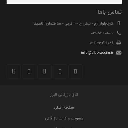
تماس باما
کرج-بلوار ارم - نبش خ 100 غربی - ساختمان آناهیتا
021-54401000
026-33416089
info@alborzccim.ir
اتاق بازرگانی البرز
صفحه اصلی
عضویت و کارت بازرگانی