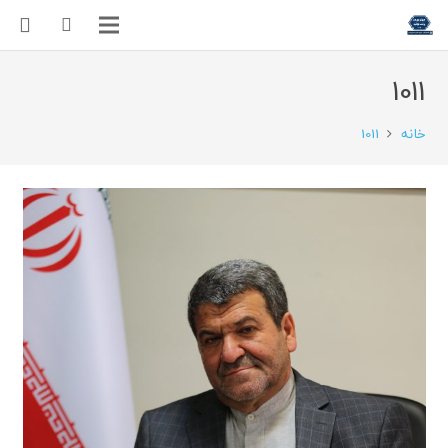
1011
خانه
1011