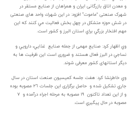
و معدن اتاق بازرگانی ایران و همراهان از صنایع مستقر در
شهرک صنعتی “ماموت” افزود: در اين شهرك واحد های صنعتی
در شش حوزه متشکل در چهل بخش فعاليت مي كنند كه اين
مهم افتخار بزرگي براي استان البرز و كشور است.
وي اظهار كرد: صنايع مهمی از جمله صنایع غذايي، دارويي و
نساجي در البرز فعال هستند و ضروری است اين ظرفيت ها به
ديگر استانهای کشور معرفی شوند.
وي خاطرنشا كرد: هفت جلسه كميسيون صنعت استان در سال
جاري تشكيل شده و حاصل برگزاری این جلسات ٢٦ مصوبه بوده
و از اين تعداد تاکنون ١٩ مصوبه به مرحله اجراء درآمده و ۷
مصوبه در حال پيگيري است.