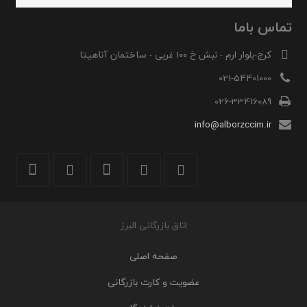
تماس باما
کرج-بلوار ارم - نبش خ 100 غربی - ساختمان آناهیتا
021-54401000
026-33416089
info@alborzccim.ir
اتاق بازرگانی البرز
صفحه اصلی
عضویت و کارت بازرگانی