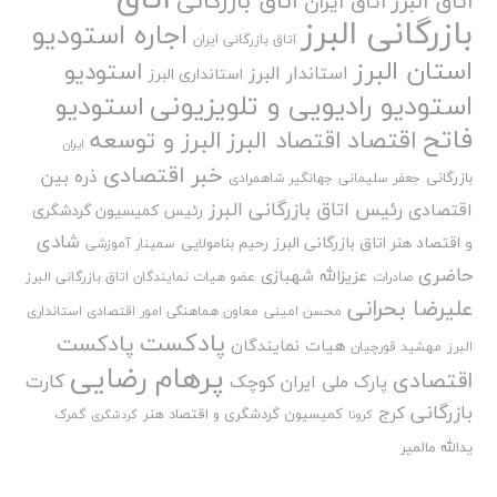
اتاق بازرگانی
اتاق البرز
اتاق ایران
بازرگانی البرز
اجاره استودیو
اتاق بازرگانی ایران
استان البرز
استودیو
استاندار البرز
استانداری البرز
استودیو رادیویی و تلویزیونی
استودیو
فاتح
اقتصاد
اقتصاد البرز
البرز و توسعه
ایران
خبر اقتصادی
ذره بین
بازرگانی
جعفر سلیمانی
جهانگیر شاهمرادی
رئیس اتاق بازرگانی البرز
اقتصادی
رئیس کمیسیون گردشگری
شادی
و اقتصاد هنر اتاق بازرگانی البرز
رحیم بنامولایی
سمینار آموزشی
حاضری
عزیزالله شهبازی
صادرات
عضو هیات نمایندگان اتاق بازرگانی البرز
علیرضا بحرانی
محسن امینی
معاون هماهنگی امور اقتصادی استانداری
پادکست
پادکست
هیات نمایندگان
البرز
مهشید قورچیان
پرهام رضایی
اقتصادی
کارت
پارک ملی ایران کوچک
بازرگانی
کرج
کمیسیون گردشگری و اقتصاد هنر
گمرک
کرونا
گردشگری
یدالله مالمیر