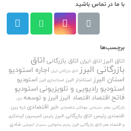
با ما در تماس باشید
برچسب‌ها
اتاق
اتاق بازرگانی
اتاق البرز
اتاق ایران
بازرگانی البرز
اجاره استودیو
اتاق بازرگانی ایران
استان البرز
استودیو
استاندار البرز
استانداری البرز
استودیو رادیویی و تلویزیونی
استودیو
فاتح
اقتصاد
اقتصاد البرز
البرز و توسعه
ایران
خبر اقتصادی
ذره بین
بازرگانی
جعفر سلیمانی
جهانگیر شاهمرادی
رئیس اتاق بازرگانی البرز
اقتصادی
رئیس کمیسیون گردشگری
شادی
و اقتصاد هنر اتاق بازرگانی البرز
رحیم بنامولایی
سمینار آموزشی