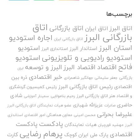
برچسب‌ها
اتاق
اتاق بازرگانی
اتاق البرز
اتاق ایران
بازرگانی البرز
اجاره استودیو
اتاق بازرگانی ایران
استان البرز
استودیو
استاندار البرز
استانداری البرز
استودیو رادیویی و تلویزیونی
استودیو
فاتح
اقتصاد
اقتصاد البرز
البرز و توسعه
ایران
خبر اقتصادی
ذره بین
بازرگانی
جعفر سلیمانی
جهانگیر شاهمرادی
رئیس اتاق بازرگانی البرز
اقتصادی
رئیس کمیسیون گردشگری
شادی
و اقتصاد هنر اتاق بازرگانی البرز
رحیم بنامولایی
سمینار آموزشی
حاضری
عزیزالله شهبازی
صادرات
عضو هیات نمایندگان اتاق بازرگانی البرز
علیرضا بحرانی
محسن امینی
معاون هماهنگی امور اقتصادی استانداری
پادکست
پادکست
هیات نمایندگان
البرز
مهشید قورچیان
پرهام رضایی
اقتصادی
کارت
پارک ملی ایران کوچک