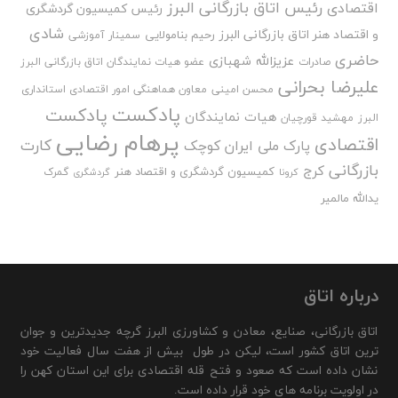
رئیس اتاق بازرگانی البرز
اقتصادی
رئیس کمیسیون گردشگری
شادی
و اقتصاد هنر اتاق بازرگانی البرز
رحیم بنامولایی
سمینار آموزشی
حاضری
عزیزالله شهبازی
صادرات
عضو هیات نمایندگان اتاق بازرگانی البرز
علیرضا بحرانی
محسن امینی
معاون هماهنگی امور اقتصادی استانداری
پادکست
پادکست
هیات نمایندگان
البرز
مهشید قورچیان
پرهام رضایی
اقتصادی
کارت
پارک ملی ایران کوچک
بازرگانی
کرج
کمیسیون گردشگری و اقتصاد هنر
گمرک
کرونا
گردشگری
یدالله مالمیر
درباره اتاق
اتاق بازرگانی، صنایع، معادن و کشاورزی البرز گرچه جدیدترین و جوان
ترین اتاق کشور است، لیکن در طول بیش از هفت سال فعالیت خود
نشان داده است که صعود و فتح قله اقتصادی برای این استان کهن را
در اولویت برنامه های خود قرار داده است.