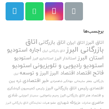
برچسب‌ها
اتاق
اتاق بازرگانی
اتاق البرز
اتاق ایران
بازرگانی البرز
اجاره استودیو
اتاق بازرگانی ایران
استان البرز
استودیو
استاندار البرز
استانداری البرز
استودیو رادیویی و تلویزیونی
استودیو
فاتح
اقتصاد
اقتصاد البرز
البرز و توسعه
ایران
خبر اقتصادی
ذره بین
بازرگانی
جعفر سلیمانی
جهانگیر شاهمرادی
رئیس اتاق بازرگانی البرز
اقتصادی
رئیس کمیسیون گردشگری
شادی
و اقتصاد هنر اتاق بازرگانی البرز
رحیم بنامولایی
سمینار آموزشی
حاضری
عزیزالله شهبازی
صادرات
عضو هیات نمایندگان اتاق بازرگانی البرز