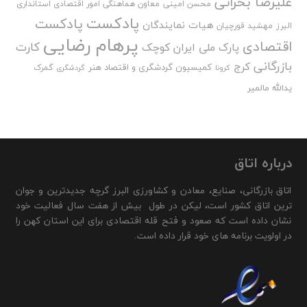
علیرضا بحرانی
محسن امینی
معاون هماهنگی امور اقتصادی استانداری
پادکست
پادکست
هیات نمایندگان
البرز
مهشید قورچیان
پرهام رضایی
اقتصادی
کارت
پارک ملی ایران کوچک
بازرگانی
کرج
کمیسیون گردشگری و اقتصاد هنر
گمرک
کرونا
گردشگری
یدالله مالمیر
درباره اتاق
اتاق بازرگانی، صنایع، معادن و کشاورزی البرز گرچه جدیدترین و جوان
ترین اتاق کشور است، لیکن در طول بیش از هفت سال فعالیت خود
نشان داده است که صعود و فتح قله اقتصادی برای این استان کهن را
در اولویت برنامه های خود قرار داده است.