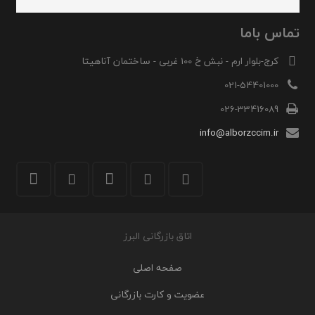
تماس باما
کرج-بلوار ارم - نبش خ 100 غربی - ساختمان آناهیتا
021-54401000
026-33416089
info@alborzccim.ir
اتاق بازرگانی البرز
صفحه اصلی
عضویت و کارت بازرگانی