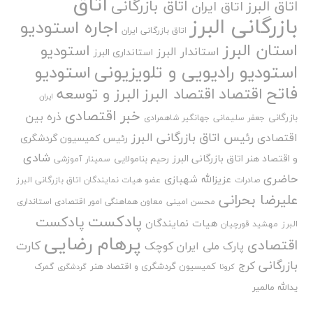
اتاق
اتاق بازرگانی
اتاق البرز
اتاق ایران
بازرگانی البرز
اجاره استودیو
اتاق بازرگانی ایران
استان البرز
استودیو
استاندار البرز
استانداری البرز
استودیو رادیویی و تلویزیونی
استودیو
فاتح
اقتصاد
اقتصاد البرز
البرز و توسعه
ایران
خبر اقتصادی
ذره بین
بازرگانی
جعفر سلیمانی
جهانگیر شاهمرادی
رئیس اتاق بازرگانی البرز
اقتصادی
رئیس کمیسیون گردشگری
شادی
و اقتصاد هنر اتاق بازرگانی البرز
رحیم بنامولایی
سمینار آموزشی
حاضری
عزیزالله شهبازی
صادرات
عضو هیات نمایندگان اتاق بازرگانی البرز
علیرضا بحرانی
محسن امینی
معاون هماهنگی امور اقتصادی استانداری
پادکست
پادکست
هیات نمایندگان
البرز
مهشید قورچیان
پرهام رضایی
اقتصادی
کارت
پارک ملی ایران کوچک
بازرگانی
کرج
کمیسیون گردشگری و اقتصاد هنر
گمرک
کرونا
گردشگری
یدالله مالمیر