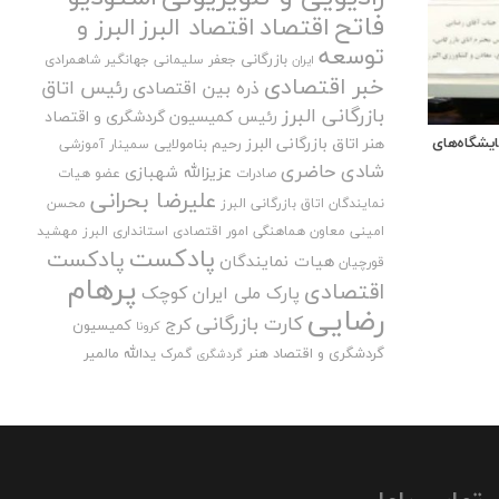
فاتح
اقتصاد
اقتصاد البرز
البرز و
توسعه
بازرگانی
جعفر سلیمانی
جهانگیر شاهمرادی
ایران
خبر اقتصادی
رئیس اتاق
ذره بین اقتصادی
بازرگانی البرز
رئیس کمیسیون گردشگری و اقتصاد
ایشگاه‌های
هنر اتاق بازرگانی البرز
رحیم بنامولایی
سمینار آموزشی
شادی حاضری
عزیزالله شهبازی
صادرات
عضو هیات
علیرضا بحرانی
نمایندگان اتاق بازرگانی البرز
محسن
امینی
معاون هماهنگی امور اقتصادی استانداری البرز
مهشید
پادکست
پادکست
هیات نمایندگان
قورچیان
پرهام
اقتصادی
پارک ملی ایران کوچک
رضایی
کارت بازرگانی
کرج
کمیسیون
کرونا
گردشگری و اقتصاد هنر
یدالله مالمیر
گمرک
گردشگری