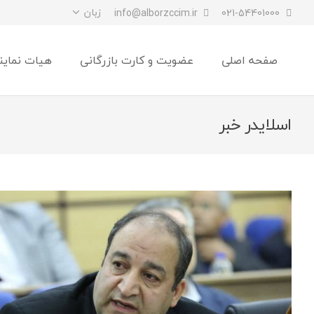
زبان
info@alborzccim.ir
021-54401000
صفحه اصلی
عضویت و کارت بازرگانی
هیات نماین
اسلایدر خبر