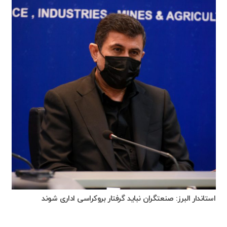
استاندار البرز: صنعتگران نباید گرفتار بروکراسی اداری شوند