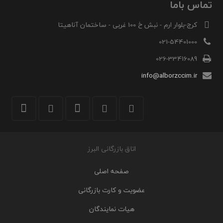
تماس باما
کرج-بلوار ارم - نبش خ 100 غربی - ساختمان آناهیتا
021-54401000
026-33416089
info@alborzccim.ir
اتاق بازرگانی البرز
صفحه اصلی
عضویت و کارت بازرگانی
هیات نمایندگان