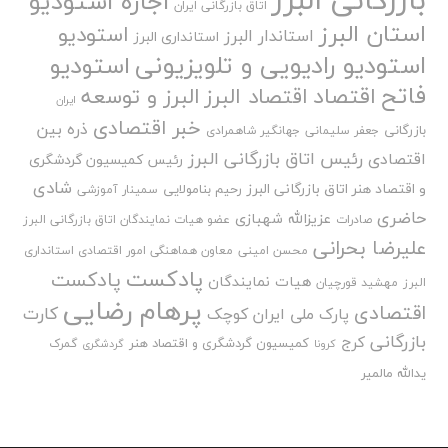
اجاره استودیو
اتاق بازرگانی ایران
استان البرز
استودیو
استاندار البرز
استانداری البرز
استودیو رادیویی و تلویزیونی
استودیو
فاتح
اقتصاد
اقتصاد البرز
البرز و توسعه
ایران
خبر اقتصادی
ذره بین
بازرگانی
جعفر سلیمانی
جهانگیر شاهمرادی
رئیس اتاق بازرگانی البرز
اقتصادی
رئیس کمیسیون گردشگری
شادی
و اقتصاد هنر اتاق بازرگانی البرز
رحیم بنامولایی
سمینار آموزشی
حاضری
عزیزالله شهبازی
صادرات
عضو هیات نمایندگان اتاق بازرگانی البرز
علیرضا بحرانی
محسن امینی
معاون هماهنگی امور اقتصادی استانداری
پادکست
پادکست
هیات نمایندگان
البرز
مهشید قورچیان
پرهام رضایی
اقتصادی
کارت
پارک ملی ایران کوچک
بازرگانی
کرج
کمیسیون گردشگری و اقتصاد هنر
گمرک
کرونا
گردشگری
یدالله مالمیر